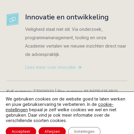
Innovatie en ontwikkeling
Veiligheid staat niet stil. Via onderzoek,
programmamanagement, tooling en onze
Academie vertalen we nieuwe inzichten direct naar
de adviespraktijk.
Lees meer over innovatie
KvK-nummer: 77909933 | Btw-nummer: NL861194354B01
We gebruiken cookies om de website goed te laten werken
Consent Manager
|
Cookiebeleid
|
Privacyverklaring
|
en jouw gebruikservaring te verbeteren. In de
cookie-
Disclaimer
instellingen
bepaal je zelf welke cookies we wel en niet
gebruiken. Daar vind je ook meer informatie over de
verschillende soorten cookies.
© 2026 Kijkopveiligheid.nl | Content en realisatie:
Geen Blad
voor de Mond B.V.
Accepteer
Afwijzen
Instellingen