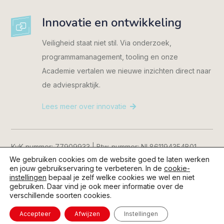
Innovatie en ontwikkeling
Veiligheid staat niet stil. Via onderzoek,
programmamanagement, tooling en onze
Academie vertalen we nieuwe inzichten direct naar
de adviespraktijk.
Lees meer over innovatie
KvK-nummer: 77909933 | Btw-nummer: NL861194354B01
We gebruiken cookies om de website goed te laten werken
Consent Manager
|
Cookiebeleid
|
Privacyverklaring
|
en jouw gebruikservaring te verbeteren. In de
cookie-
Disclaimer
instellingen
bepaal je zelf welke cookies we wel en niet
gebruiken. Daar vind je ook meer informatie over de
verschillende soorten cookies.
© 2026 Kijkopveiligheid.nl | Content en realisatie:
Geen Blad
voor de Mond B.V.
Accepteer
Afwijzen
Instellingen