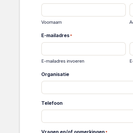
Voornaam
A
E-mailadres
*
E-mailadres invoeren
E
Organisatie
Telefoon
Vragen en/of opmerkingen
*