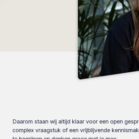
Daarom staan wij altijd klaar voor een open gesp
complex vraagstuk of een vrijblijvende kennismak
te begrijpen en denken graag met je mee.