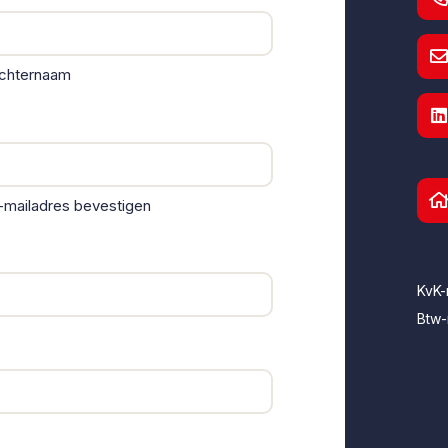
chternaam
-mailadres bevestigen
KvK
Btw-