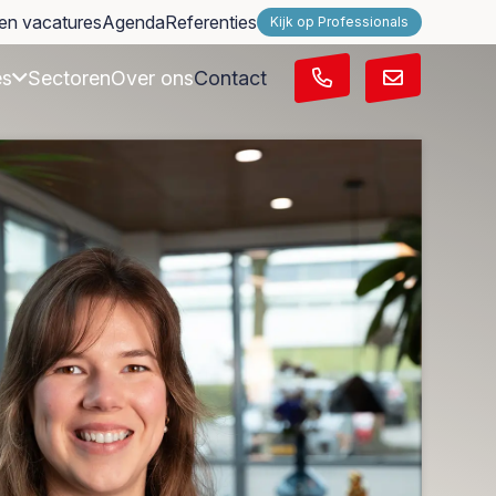
en vacatures
Agenda
Referenties
Kijk op Professionals
es
Sectoren
Over ons
Contact