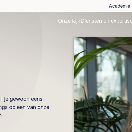
Academie 
Onze kijk
Diensten en expertis
il je gewoon eens
langs op een van onze
m.