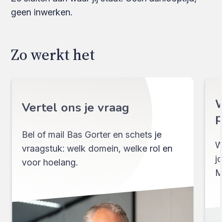
geen inwerken.
Zo werkt het
W
Vertel ons je vraag
p
Bel of mail Bas Gorter en schets je
W
vraagstuk: welk domein, welke rol en
j
voor hoelang.
M