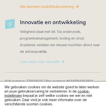
Alle diensten bedrijfshulpverlening
Innovatie en ontwikkeling
Veiligheid staat niet stil. Via onderzoek,
programmamanagement, tooling en onze
Academie vertalen we nieuwe inzichten direct naar
de adviespraktijk.
Lees meer over innovatie
KvK-nummer: 77909933 | Btw-nummer: NL861194354B01
We gebruiken cookies om de website goed te laten werken
Consent Manager
|
Cookiebeleid
|
Privacyverklaring
|
en jouw gebruikservaring te verbeteren. In de
cookie-
Disclaimer
instellingen
bepaal je zelf welke cookies we wel en niet
gebruiken. Daar vind je ook meer informatie over de
verschillende soorten cookies.
© 2026 Kijkopveiligheid.nl | Content en realisatie:
Geen Blad