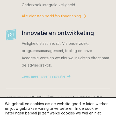
Onderzoek integrale veiligheid
Alle diensten bedrijfshulpverlening
Innovatie en ontwikkeling
Veiligheid staat niet stil. Via onderzoek,
programmamanagement, tooling en onze
Academie vertalen we nieuwe inzichten direct naar
de adviespraktijk.
Lees meer over innovatie
KvK-nummer: 77909933 | Btw-nummer: NL861194354B01
We gebruiken cookies om de website goed te laten werken
Consent Manager
|
Cookiebeleid
|
Privacyverklaring
|
en jouw gebruikservaring te verbeteren. In de
cookie-
Disclaimer
instellingen
bepaal je zelf welke cookies we wel en niet